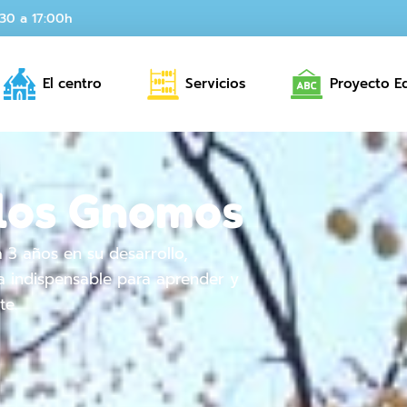
:30 a 17:00h
El centro
Servicios
Proyecto E
e los Gnomos
 3 años en su desarrollo,
a indispensable para aprender y
te.