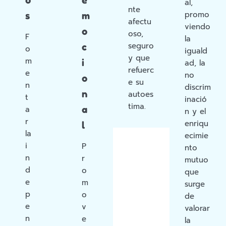
al,
nte
promo
s
m
afectu
viendo
o
oso,
F
la
seguro
c
o
iguald
y que
m
i
ad, la
refuerc
e
no
o
e su
n
discrim
n
autoes
t
inació
tima.
a
a
n y el
r
enriqu
l
la
ecimie
i
P
nto
n
r
mutuo
d
o
que
e
m
surge
p
o
de
e
v
valorar
n
e
la