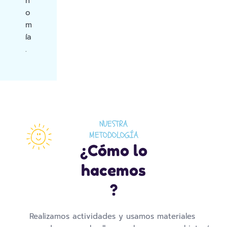
n
o
m
ía
.
NUESTRA
METODOLOGÍA
¿Cómo lo
hacemos
?
Realizamos actividades y usamos materiales