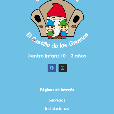
Centro infantil 0 - 3 años
F
I
a
n
c
s
e
t
b
a
o
g
o
r
Páginas de interés
k
a
m
Servicios
Instalaciones