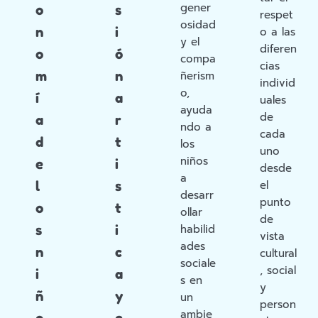
gener
o
s
respet
osidad
n
i
o a las
y el
diferen
o
ó
compa
cias
m
n
ñerism
individ
o,
í
a
uales
ayuda
de
a
r
ndo a
cada
d
t
los
uno
niños
e
i
desde
a
l
s
el
desarr
punto
o
t
ollar
de
s
i
habilid
vista
ades
n
c
cultural
sociale
, social
i
a
s en
y
ñ
y
un
person
ambie
o
e