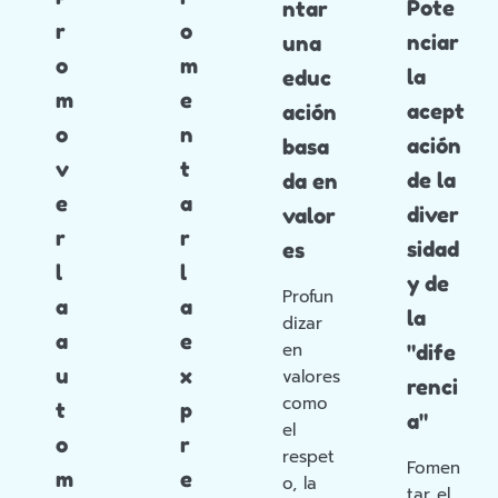
Pote
ntar
r
o
nciar
una
o
m
la
educ
m
e
acept
ación
o
n
ación
basa
v
t
de la
da en
e
a
diver
valor
r
r
sidad
es
l
l
y de
Profun
a
a
la
dizar
a
e
en
"dife
u
x
valores
renci
como
t
p
a"
el
o
r
respet
Fomen
m
e
o, la
tar el