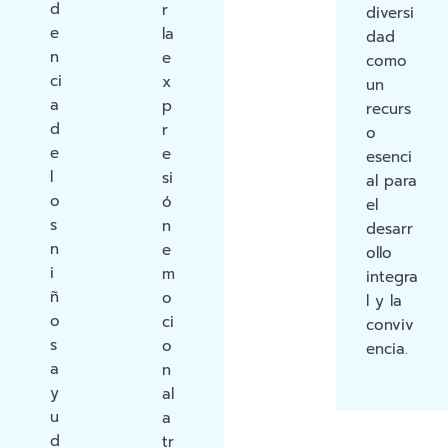
d
r
diversi
e
la
dad
n
e
como
ci
x
un
a
p
recurs
d
r
o
e
e
esenci
l
si
al para
o
ó
el
s
n
desarr
n
e
ollo
i
m
integra
ñ
o
l y la
o
ci
conviv
s
o
encia.
a
n
y
al
u
a
d
tr